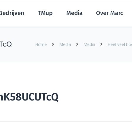
Bedrijven
TMup
Media
Over Marc
TcQ
Home
Media
Media
Heel veel h
nK58UCUTcQ