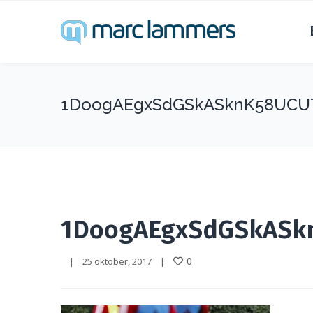
1DoogAEgxSdGSkASknK58UCU
1DoogAEgxSdGSkASk
0
|
25 oktober, 2017    
|