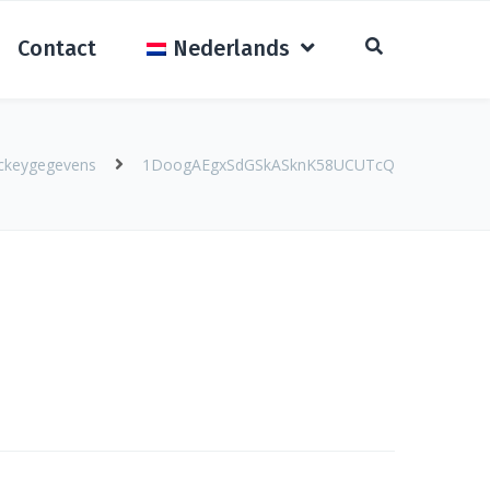
Contact
Nederlands
ockeygegevens
1DoogAEgxSdGSkASknK58UCUTcQ