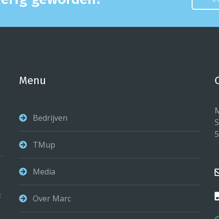
Menu
M
Bedrijven
S
5
TMup
Media
t
Over Marc